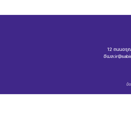
12 ถนนอรุณ
อีเมล:
ir@sabi
ข้