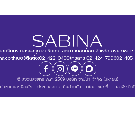
อมรินทร์ แขวงอรุณอมรินทร์ เขตบางกอกน้อย จังหวัด กรุงเทพม
na.co.th
เบอร์ติดต่อ:
02-422-9400
โทรสาร:
02-424-7993
02-435-
© สงวนลิขสิทธิ์ พ.ศ. 2569 บริษัท ซาบีน่า จำกัด (มหาชน)
อกำหนดและเงื่อนไข
ประกาศความเป็นส่วนตัว
นโยบายคุกกี้
แผนผังเว็บไ