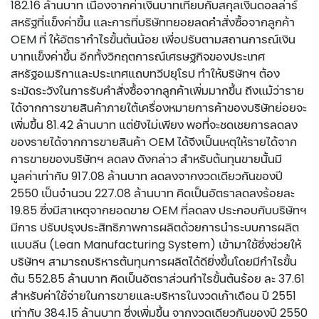
182.16 ล้านบาท เนื่องจากค่าเงินบาทเทียบกับสกุลเงินดอลล่าร์
สหรัฐที่แข็งค่าขี้น และการที่บริษัททยอยลดคำสั่งซื้อจากลูกค้า
OEM ที่ ให้อัตรากำไรขั้นต้นน้อย เพื่อปรับตามสถานการณ์เงิน
บาทแข็งค่าขึ้น อีกทั้งวิกฤตการณ์เศรษฐกิจของประเทศ
สหรัฐอเมริกาและประเทศแถบทวีปยุโรป ทำให้บริษัทฯ ต้อง
ระมัดระวังในการรับคำสั่งซื้อจากลูกค้าเพิ่มมากขึ้น ถึงแม้ว่าราย
ได้จากการขายสินค้าภายใต้เครื่องหมายการค้าของบริษัทย่อยจะ
เพิ่มขึ้น 81.42 ล้านบาท แต่ยังไม่เพียง พอที่จะชดเชยการลดลง
ของรายได้จากการขายสินค้า OEM ได้จึงเป็นเหตุให้รายได้จาก
การขายของบริษัทฯ ลดลง ดังกล่าว สำหรับต้นทุนขายนั้นมี
มูลค่าเท่ากับ 917.08 ล้านบาท ลดลงจากงวดเดียวกันของปี
2550 เป็นจำนวน 227.08 ล้านบาท คิดเป็นอัตราลดลงร้อยละ
19.85 ซึ่งมีสาเหตุจากยอดขาย OEM ที่ลดลง ประกอบกับบริษัทฯ
มีการ ปรับปรุงประสิทธิภาพการผลิตด้วยการนำระบบการผลิต
แบบลีน (Lean Manufacturing System) เข้ามาใช้ซึ่งช่วยให้
บริษัทฯ สามารถบริหารต้นทุนการผลิตได้ดียิ่งขึ้นโดยมีกำไรขั้น
ต้น 552.85 ล้านบาท คิดเป็นอัตราส่วนกำไรขั้นต้นร้อย ละ 37.61
สำหรับค่าใช้จ่ายในการขายและบริหารในงวดเก้าเดือน ปี 2551
เท่ากับ 384.15 ล้านบาท ซึ่งเพิ่มขึ้น จากงวดเดียวกันของปี 2550